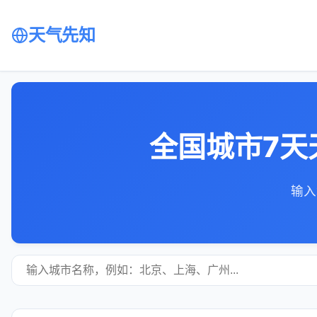
天气先知
全国城市7天
输入